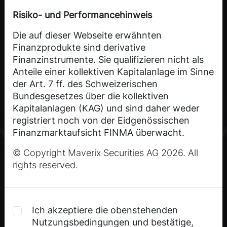
Risiko- und Performancehinweis
Die auf dieser Webseite erwähnten
Finanzprodukte sind derivative
Finanzinstrumente. Sie qualifizieren nicht als
Anteile einer kollektiven Kapitalanlage im Sinne
der Art. 7 ff. des Schweizerischen
Bundesgesetzes über die kollektiven
Kapitalanlagen (KAG) und sind daher weder
registriert noch von der Eidgenössischen
Finanzmarktaufsicht FINMA überwacht.
Anleger geniessen nicht den durch das KAG
© Copyright Maverix Securities AG 2026. All
vermittelten spezifischen Anlegerschutz.
rights reserved.
Anleger sollten sich vergewissern, dass sie die
Natur der Finanzprodukte sowie das Risiko,
das sie beabsichtigen einzugehen, verstehen.
Ich akzeptiere die obenstehenden
Nur wer sich über die Risiken des
Nutzungsbedingungen und bestätige,
abzuschliessenden Geschäfts zweifelsfrei im